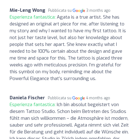
Mie-Leng Wong
Pubblicata su
3 months ago
Esperienza fantastica:
Agata is a true artist. She has
designed an original art piece for me, after listening to
my story and why I wanted to have my first tattoo. It is
not just her taste level, but also her knowledge about
people that sets her apart. She knew exactly what I
needed to be 100% certain about the design and gave
me time and space for this. The tattoo is placed three
weeks ago with meticulous precision. I’m grateful for
this symbol on my body, reminding me about the
Powerful Elegance that’s surrounding us.
Daniela Fischer
Pubblicata su
4 months ago
Esperienza fantastica:
Ich bin absolut begeistert von
diesem Tattoo Studio. Schon beim Betreten des Studios
fühlt man sich willkommen – die Atmosphäre ist modern,
sauber und sehr professionell. Agata nimmt sich viel Zeit
für die Beratung und geht individuell auf die Wünsche ein.
Ich kann dieses Studio in Zürich jedem empfehlen, der