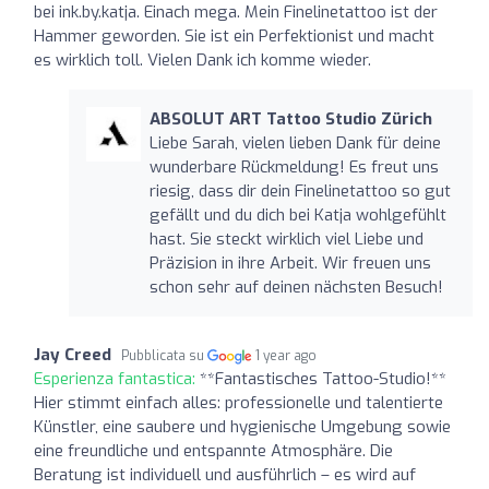
bei ink.by.katja. Einach mega. Mein Finelinetattoo ist der
Hammer geworden. Sie ist ein Perfektionist und macht
es wirklich toll. Vielen Dank ich komme wieder.
ABSOLUT ART Tattoo Studio Zürich
Liebe Sarah, vielen lieben Dank für deine
wunderbare Rückmeldung! Es freut uns
riesig, dass dir dein Finelinetattoo so gut
gefällt und du dich bei Katja wohlgefühlt
hast. Sie steckt wirklich viel Liebe und
Präzision in ihre Arbeit. Wir freuen uns
schon sehr auf deinen nächsten Besuch!
Jay Creed
Pubblicata su
1 year ago
Esperienza fantastica:
**Fantastisches Tattoo-Studio!**
Hier stimmt einfach alles: professionelle und talentierte
Künstler, eine saubere und hygienische Umgebung sowie
eine freundliche und entspannte Atmosphäre. Die
Beratung ist individuell und ausführlich – es wird auf