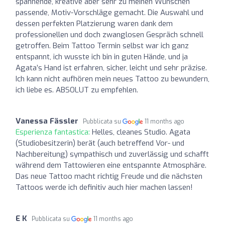
spannende, kreative aber sehr zu meinen Wünschen
passende, Motiv-Vorschläge gemacht. Die Auswahl und
dessen perfekten Platzierung waren dank dem
professionellen und doch zwanglosen Gespräch schnell
getroffen. Beim Tattoo Termin selbst war ich ganz
entspannt, ich wusste ich bin in guten Hände, und ja
Agata’s Hand ist erfahren, sicher, leicht und sehr präzise.
Ich kann nicht aufhören mein neues Tattoo zu bewundern,
ich liebe es. ABSOLUT zu empfehlen.
Vanessa Fässler
Pubblicata su
11 months ago
Esperienza fantastica:
Helles, cleanes Studio. Agata
(Studiobesitzerin) berät (auch betreffend Vor- und
Nachbereitung) sympathisch und zuverlässig und schafft
während dem Tattowieren eine entspannte Atmosphäre.
Das neue Tattoo macht richtig Freude und die nächsten
Tattoos werde ich definitiv auch hier machen lassen!
E K
Pubblicata su
11 months ago