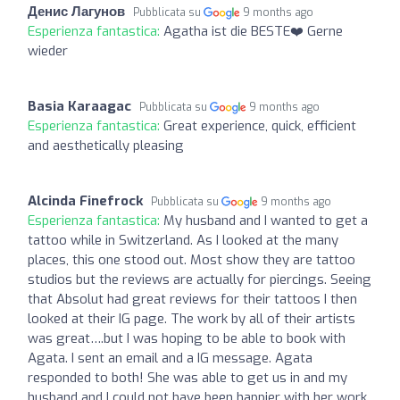
Денис Лагунов
Pubblicata su
9 months ago
Esperienza fantastica:
Agatha ist die BESTE❤️ Gerne
wieder
Basia Karaagac
Pubblicata su
9 months ago
Esperienza fantastica:
Great experience, quick, efficient
and aesthetically pleasing
Alcinda Finefrock
Pubblicata su
9 months ago
Esperienza fantastica:
My husband and I wanted to get a
tattoo while in Switzerland. As I looked at the many
places, this one stood out. Most show they are tattoo
studios but the reviews are actually for piercings. Seeing
that Absolut had great reviews for their tattoos I then
looked at their IG page. The work by all of their artists
was great….but I was hoping to be able to book with
Agata. I sent an email and a IG message. Agata
responded to both! She was able to get us in and my
husband and I could not have been happier with her work