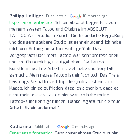
Philipp Holliger
Pubblicata su
10 months ago
Esperienza fantastica:
"Ich bin absolut begeistert von
meinem zweten Tatoo und Erlebnis im ABSOLUT
TATTOO ART Studio in Zürich! Die freundliche Begrüßung
und das sehr saubere Studio ist sehr einladend. Ich habe
mich von Anfang an sofort wohl gefühlt. Das
Vorgespräch über mein Tattoo war sehr professionell
und ich fühlte mich gut aufgehoben. Die Tattoo-
Künstlerin hat ihre Arbeit mit viel Liebe und Sorgfalt
gemacht. Mein neues Tattoo ist einfach toll! Das Preis-
Leistungs-Verhältnis ist top, die Qualität ist einfach
klasse. Ich bin so zufrieden, dass ich sicher bin, dass es
nicht mein letztes Tattoo hier war. Ich habe meine
Tattoo-Künstlerin gefunden! Danke, Agata, für die tolle
Arbeit. Bis ein andermal!"
Katharina
Pubblicata su
10 months ago
Esperienza fantastica:
Sehr angenehmes Studio, ruhig