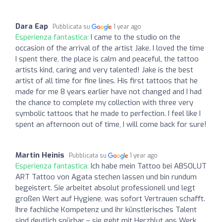
Dara Eap
Pubblicata su
1 year ago
Esperienza fantastica:
I came to the studio on the
occasion of the arrival of the artist Jake. I loved the time
I spent there, the place is calm and peaceful, the tattoo
artists kind, caring and very talented! Jake is the best
artist of all time for fine lines. His first tattoos that he
made for me 8 years earlier have not changed and I had
the chance to complete my collection with three very
symbolic tattoos that he made to perfection. I feel like I
spent an afternoon out of time, I will come back for sure!
Martin Heinis
Pubblicata su
1 year ago
Esperienza fantastica:
Ich habe mein Tattoo bei ABSOLUT
ART Tattoo von Agata stechen lassen und bin rundum
begeistert. Sie arbeitet absolut professionell und legt
großen Wert auf Hygiene, was sofort Vertrauen schafft.
Ihre fachliche Kompetenz und ihr künstlerisches Talent
sind deutlich spürbar – sie geht mit Herzblut ans Werk.