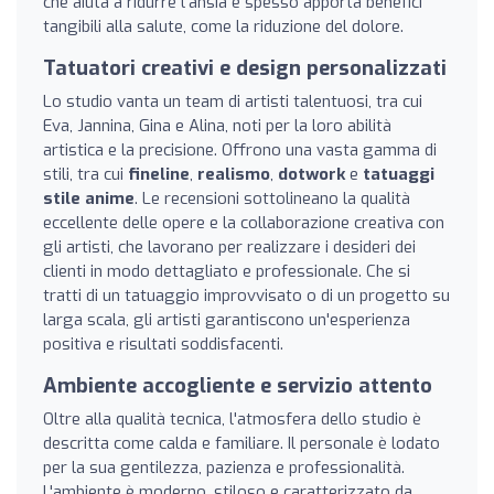
che aiuta a ridurre l'ansia e spesso apporta benefici
tangibili alla salute, come la riduzione del dolore.
Tatuatori creativi e design personalizzati
Lo studio vanta un team di artisti talentuosi, tra cui
Eva, Jannina, Gina e Alina, noti per la loro abilità
artistica e la precisione. Offrono una vasta gamma di
stili, tra cui
fineline
,
realismo
,
dotwork
e
tatuaggi
stile anime
. Le recensioni sottolineano la qualità
eccellente delle opere e la collaborazione creativa con
gli artisti, che lavorano per realizzare i desideri dei
clienti in modo dettagliato e professionale. Che si
tratti di un tatuaggio improvvisato o di un progetto su
larga scala, gli artisti garantiscono un'esperienza
positiva e risultati soddisfacenti.
Ambiente accogliente e servizio attento
Oltre alla qualità tecnica, l'atmosfera dello studio è
descritta come calda e familiare. Il personale è lodato
per la sua gentilezza, pazienza e professionalità.
L'ambiente è moderno, stiloso e caratterizzato da