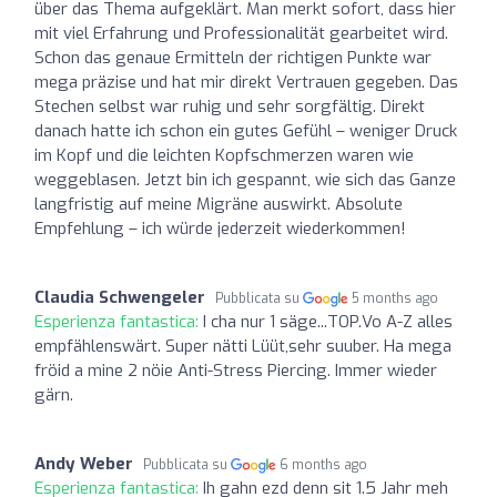
über das Thema aufgeklärt. Man merkt sofort, dass hier
mit viel Erfahrung und Professionalität gearbeitet wird.
Schon das genaue Ermitteln der richtigen Punkte war
mega präzise und hat mir direkt Vertrauen gegeben. Das
Stechen selbst war ruhig und sehr sorgfältig. Direkt
danach hatte ich schon ein gutes Gefühl – weniger Druck
im Kopf und die leichten Kopfschmerzen waren wie
weggeblasen. Jetzt bin ich gespannt, wie sich das Ganze
langfristig auf meine Migräne auswirkt. Absolute
Empfehlung – ich würde jederzeit wiederkommen!
Claudia Schwengeler
Pubblicata su
5 months ago
Esperienza fantastica:
I cha nur 1 säge...TOP.Vo A-Z alles
empfählenswärt. Super nätti Lüüt,sehr suuber. Ha mega
fröid a mine 2 nöie Anti-Stress Piercing. Immer wieder
gärn.
Andy Weber
Pubblicata su
6 months ago
Esperienza fantastica:
Ih gahn ezd denn sit 1.5 Jahr meh