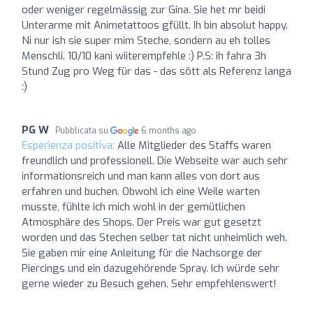
oder weniger regelmässig zur Gina. Sie het mr beidi
Unterarme mit Animetattoos gfüllt. Ih bin absolut happy.
Ni nur ish sie super mim Steche, sondern au eh tolles
Menschli. 10/10 kani wiiterempfehle :) P.S: ih fahra 3h
Stund Zug pro Weg für das - das sött als Referenz langa
:)
PG W
Pubblicata su
6 months ago
Esperienza positiva:
Alle Mitglieder des Staffs waren
freundlich und professionell. Die Webseite war auch sehr
informationsreich und man kann alles von dort aus
erfahren und buchen. Obwohl ich eine Weile warten
musste, fühlte ich mich wohl in der gemütlichen
Atmosphäre des Shops. Der Preis war gut gesetzt
worden und das Stechen selber tat nicht unheimlich weh.
Sie gaben mir eine Anleitung für die Nachsorge der
Piercings und ein dazugehörende Spray. Ich würde sehr
gerne wieder zu Besuch gehen. Sehr empfehlenswert!