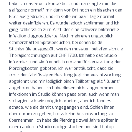
habe ich das Studio kontaktiert und man sagte mir, das
sei "ganz normal", mir dann vor Ort noch ein bisschen den
Eiter ausgedrückt, und ich solle ein paar Tage normal
weiter desinfizieren. Es wurde jedoch schlimmer, und ich
ging schliesslich zum Arzt, der eine schwere bakterielle
Infektion diagnostizierte. Nach mehreren unglaublich
schmerzhaften Spitalbesuchen, bei denen beide
Stichkanäle ausgespült werden mussten, beliefen sich die
Therapierechnungen auf CHF 1700. Ich habe das Studio
informiert und sie freundlich um eine Rückerstattung der
Piercingkosten gebeten. Ich war enttäuscht, dass sie
trotz der fahrlässigen Beratung jegliche Verantwortung
abgelehnt und mir lediglich einen Teilbetrag als "Kulanz"
angeboten haben. Ich habe diesen nicht angenommen.
Infektionen im Studio können passieren, auch wenn man
so hygienisch wie möglich arbeitet, aber ich fand es
schade, wie sie damit umgegangen sind. Schien ihnen
eher darum zu gehen, bloss keine Verantwortung zu
übernehmen. Ich habe die Piercings zwei Jahre später in
einem anderen Studio nachgestochen und sind tiptop