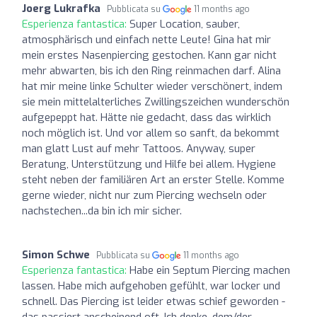
Joerg Lukrafka
Pubblicata su
11 months ago
Esperienza fantastica:
Super Location, sauber,
atmosphärisch und einfach nette Leute! Gina hat mir
mein erstes Nasenpiercing gestochen. Kann gar nicht
mehr abwarten, bis ich den Ring reinmachen darf. Alina
hat mir meine linke Schulter wieder verschönert, indem
sie mein mittelalterliches Zwillingszeichen wunderschön
aufgepeppt hat. Hätte nie gedacht, dass das wirklich
noch möglich ist. Und vor allem so sanft, da bekommt
man glatt Lust auf mehr Tattoos. Anyway, super
Beratung, Unterstützung und Hilfe bei allem. Hygiene
steht neben der familiären Art an erster Stelle. Komme
gerne wieder, nicht nur zum Piercing wechseln oder
nachstechen...da bin ich mir sicher.
Simon Schwe
Pubblicata su
11 months ago
Esperienza fantastica:
Habe ein Septum Piercing machen
lassen. Habe mich aufgehoben gefühlt, war locker und
schnell. Das Piercing ist leider etwas schief geworden -