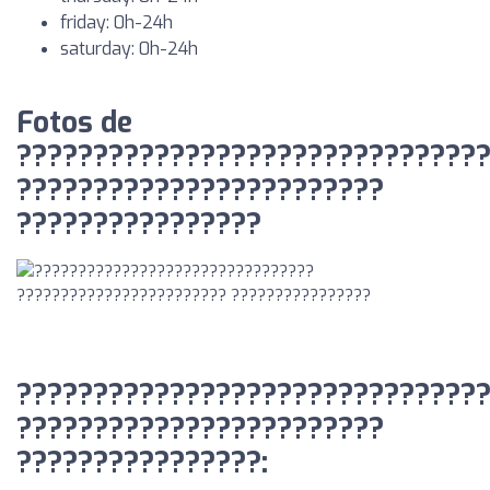
friday: 0h-24h
saturday: 0h-24h
Fotos de
??????????????????????????????
????????????????????????
????????????????
??????????????????????????????
????????????????????????
????????????????: