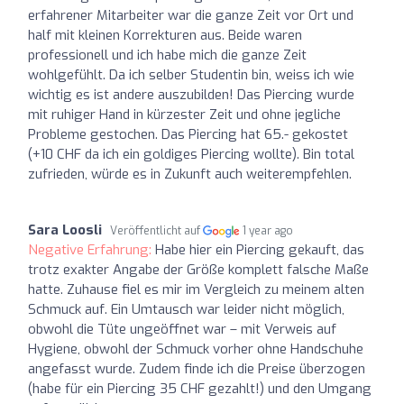
erfahrener Mitarbeiter war die ganze Zeit vor Ort und
half mit kleinen Korrekturen aus. Beide waren
professionell und ich habe mich die ganze Zeit
wohlgefühlt. Da ich selber Studentin bin, weiss ich wie
wichtig es ist andere auszubilden! Das Piercing wurde
mit ruhiger Hand in kürzester Zeit und ohne jegliche
Probleme gestochen. Das Piercing hat 65.- gekostet
(+10 CHF da ich ein goldiges Piercing wollte). Bin total
zufrieden, würde es in Zukunft auch weiterempfehlen.
Sara Loosli
Veröffentlicht auf
1 year ago
Negative Erfahrung:
Habe hier ein Piercing gekauft, das
trotz exakter Angabe der Größe komplett falsche Maße
hatte. Zuhause fiel es mir im Vergleich zu meinem alten
Schmuck auf. Ein Umtausch war leider nicht möglich,
obwohl die Tüte ungeöffnet war – mit Verweis auf
Hygiene, obwohl der Schmuck vorher ohne Handschuhe
angefasst wurde. Zudem finde ich die Preise überzogen
(habe für ein Piercing 35 CHF gezahlt!) und den Umgang