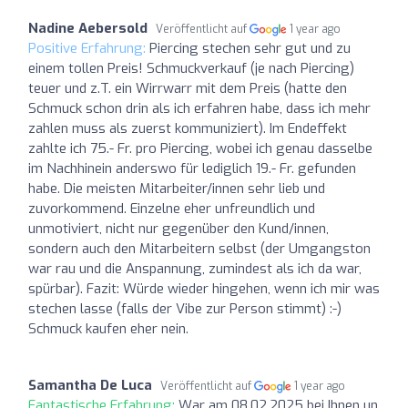
Nadine Aebersold
Veröffentlicht auf
1 year ago
Positive Erfahrung:
Piercing stechen sehr gut und zu
einem tollen Preis! Schmuckverkauf (je nach Piercing)
teuer und z.T. ein Wirrwarr mit dem Preis (hatte den
Schmuck schon drin als ich erfahren habe, dass ich mehr
zahlen muss als zuerst kommuniziert). Im Endeffekt
zahlte ich 75.- Fr. pro Piercing, wobei ich genau dasselbe
im Nachhinein anderswo für lediglich 19.- Fr. gefunden
habe. Die meisten Mitarbeiter/innen sehr lieb und
zuvorkommend. Einzelne eher unfreundlich und
unmotiviert, nicht nur gegenüber den Kund/innen,
sondern auch den Mitarbeitern selbst (der Umgangston
war rau und die Anspannung, zumindest als ich da war,
spürbar). Fazit: Würde wieder hingehen, wenn ich mir was
stechen lasse (falls der Vibe zur Person stimmt) :-)
Schmuck kaufen eher nein.
Samantha De Luca
Veröffentlicht auf
1 year ago
Fantastische Erfahrung:
War am 08.02.2025 bei Ihnen un