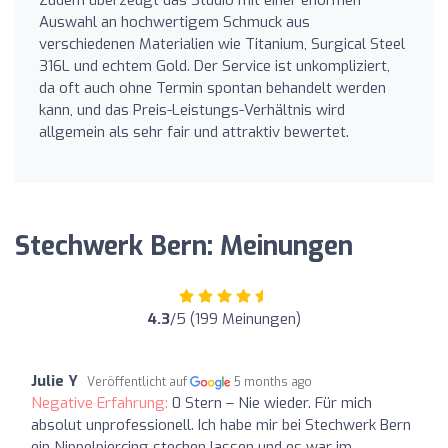
Zudem überzeugt das Studio mit einer enormen
Auswahl an hochwertigem Schmuck aus
verschiedenen Materialien wie Titanium, Surgical Steel
316L und echtem Gold. Der Service ist unkompliziert,
da oft auch ohne Termin spontan behandelt werden
kann, und das Preis-Leistungs-Verhältnis wird
allgemein als sehr fair und attraktiv bewertet.
Stechwerk Bern: Meinungen
4.3
/5 (199 Meinungen)
Julie Y
Veröffentlicht auf
5 months ago
Negative Erfahrung:
0 Stern – Nie wieder. Für mich
absolut unprofessionell. Ich habe mir bei Stechwerk Bern
ein Nippelpiercing stechen lassen und es war im